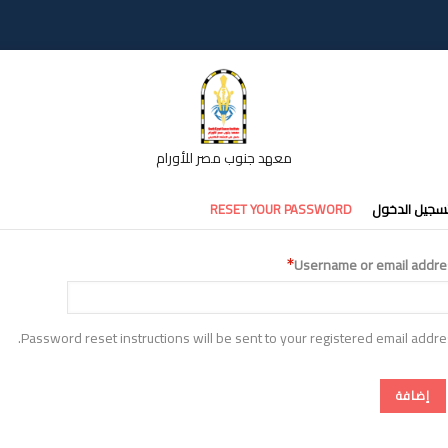
معهد جنوب مصر للأورام
تبويبات
سجيل الدخول
RESET YOUR PASSWORD
أساسية
Username or email addre
Password reset instructions will be sent to your registered email addre