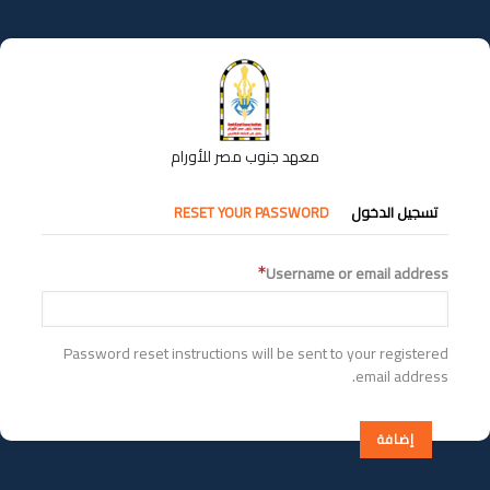
تجاوز
إلى
المحتوى
الرئيسي
معهد جنوب مصر للأورام
التبويبات
تسجيل الدخول
RESET YOUR PASSWORD
الأساسية
Username or email address
Password reset instructions will be sent to your registered
email address.