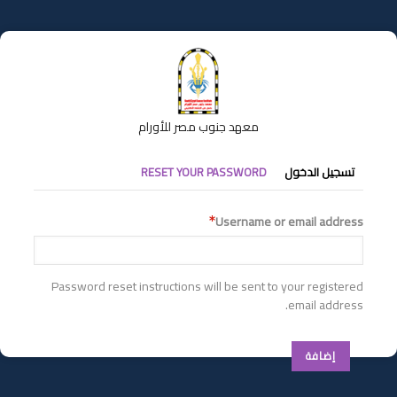
تجاوز
إلى
المحتوى
الرئيسي
معهد جنوب مصر للأورام
التبويبات
تسجيل الدخول
RESET YOUR PASSWORD
الأساسية
Username or email address
Password reset instructions will be sent to your registered
email address.