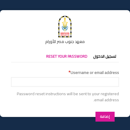
تجاوز
إلى
المحتوى
الرئيسي
معهد جنوب مصر للأورام
التبويبات
تسجيل الدخول
RESET YOUR PASSWORD
الأساسية
Username or email address
Password reset instructions will be sent to your registered
email address.