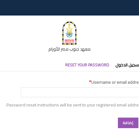
معهد جنوب مصر للأورام
تبويبات
سجيل الدخول
RESET YOUR PASSWORD
أساسية
Username or email addre
Password reset instructions will be sent to your registered email addre