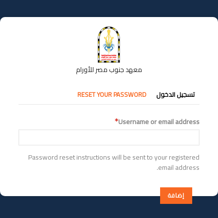
تجاوز
إلى
المحتوى
الرئيسي
معهد جنوب مصر للأورام
التبويبات
تسجيل الدخول
RESET YOUR PASSWORD
الأساسية
Username or email address
Password reset instructions will be sent to your registered
email address.