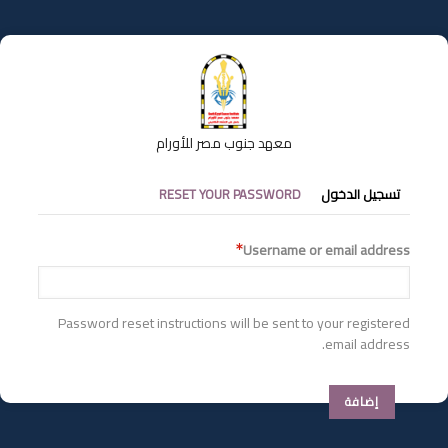
تجاوز
إلى
المحتوى
الرئيسي
معهد جنوب مصر للأورام
التبويبات
تسجيل الدخول
RESET YOUR PASSWORD
الأساسية
Username or email address
Password reset instructions will be sent to your registered
email address.