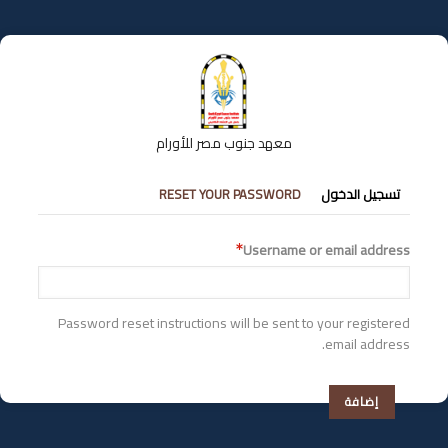
تجاوز
إلى
المحتوى
الرئيسي
معهد جنوب مصر للأورام
التبويبات
تسجيل الدخول
RESET YOUR PASSWORD
الأساسية
Username or email address
Password reset instructions will be sent to your registered
email address.