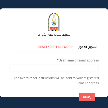
تجاوز
إلى
المحتوى
الرئيسي
معهد جنوب مصر للأورام
التبويبات
تسجيل الدخول
RESET YOUR PASSWORD
الأساسية
Username or email address
Password reset instructions will be sent to your registered
email address.