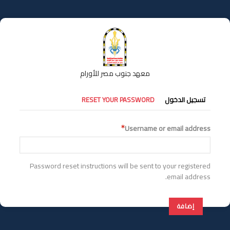
تجاوز
إلى
المحتوى
الرئيسي
معهد جنوب مصر للأورام
التبويبات
تسجيل الدخول
RESET YOUR PASSWORD
الأساسية
Username or email address
Password reset instructions will be sent to your registered
email address.