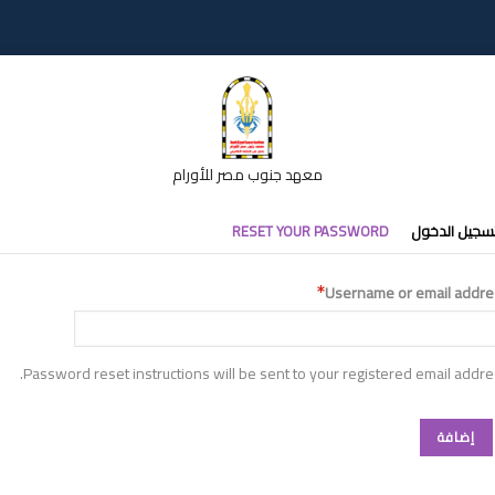
معهد جنوب مصر للأورام
تبويبات
سجيل الدخول
RESET YOUR PASSWORD
أساسية
Username or email addre
Password reset instructions will be sent to your registered email addre