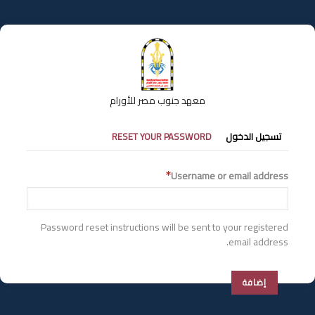
تجاوز
إلى
المحتوى
الرئيسي
معهد جنوب مصر للأورام
التبويبات
تسجيل الدخول
RESET YOUR PASSWORD
الأساسية
Username or email address
Password reset instructions will be sent to your registered
email address.