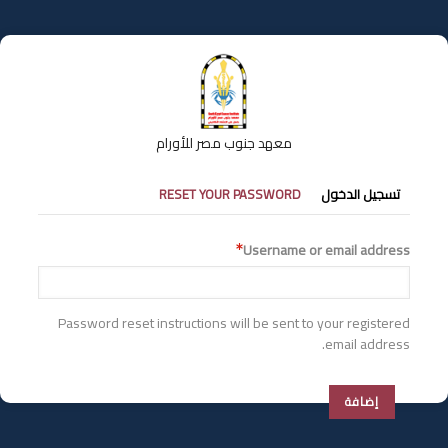
تجاوز
إلى
المحتوى
الرئيسي
معهد جنوب مصر للأورام
التبويبات
تسجيل الدخول
RESET YOUR PASSWORD
الأساسية
Username or email address
Password reset instructions will be sent to your registered
email address.