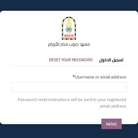
تجاوز
إلى
المحتوى
الرئيسي
معهد جنوب مصر للأورام
التبويبات
تسجيل الدخول
RESET YOUR PASSWORD
الأساسية
Username or email address
Password reset instructions will be sent to your registered
email address.