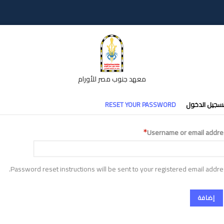
معهد جنوب مصر للأورام
تبويبات
سجيل الدخول
RESET YOUR PASSWORD
أساسية
Username or email addre
Password reset instructions will be sent to your registered email addre