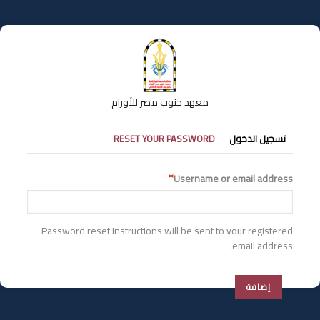
تجاوز
إلى
المحتوى
الرئيسي
معهد جنوب مصر للأورام
التبويبات
تسجيل الدخول
RESET YOUR PASSWORD
الأساسية
Username or email address
Password reset instructions will be sent to your registered
email address.