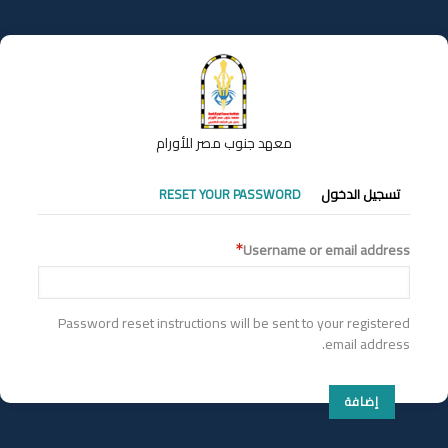
تجاوز
إلى
المحتوى
الرئيسي
معهد جنوب مصر للأورام
التبويبات
تسجيل الدخول
RESET YOUR PASSWORD
الأساسية
Username or email address
Password reset instructions will be sent to your registered
email address.