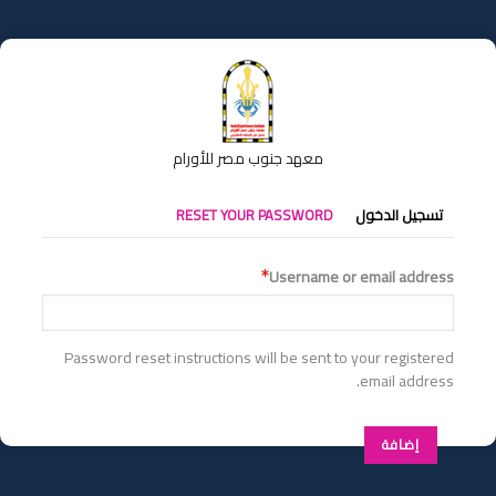
تجاوز
إلى
المحتوى
الرئيسي
معهد جنوب مصر للأورام
التبويبات
تسجيل الدخول
RESET YOUR PASSWORD
الأساسية
Username or email address
Password reset instructions will be sent to your registered
email address.