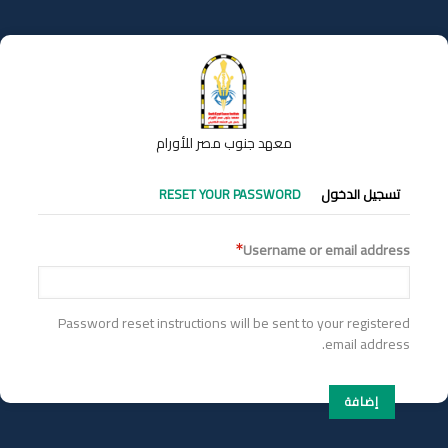
تجاوز
إلى
المحتوى
الرئيسي
معهد جنوب مصر للأورام
التبويبات
تسجيل الدخول
RESET YOUR PASSWORD
الأساسية
Username or email address
Password reset instructions will be sent to your registered
email address.