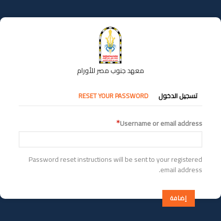
تجاوز
إلى
المحتوى
الرئيسي
معهد جنوب مصر للأورام
التبويبات
تسجيل الدخول
RESET YOUR PASSWORD
الأساسية
Username or email address
Password reset instructions will be sent to your registered
email address.