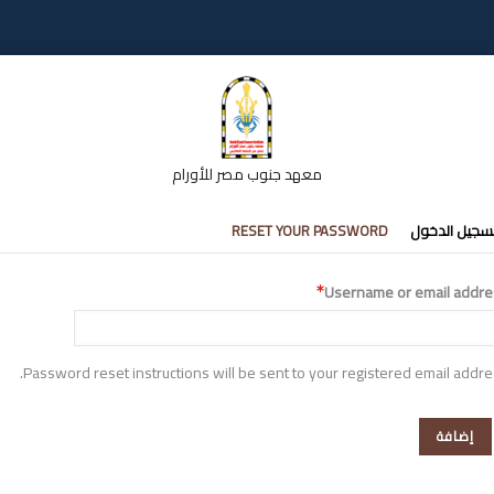
معهد جنوب مصر للأورام
تبويبات
سجيل الدخول
RESET YOUR PASSWORD
أساسية
Username or email addre
Password reset instructions will be sent to your registered email addre