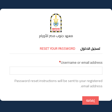
تجاوز
إلى
المحتوى
الرئيسي
معهد جنوب مصر للأورام
التبويبات
تسجيل الدخول
RESET YOUR PASSWORD
الأساسية
Username or email address
Password reset instructions will be sent to your registered
email address.