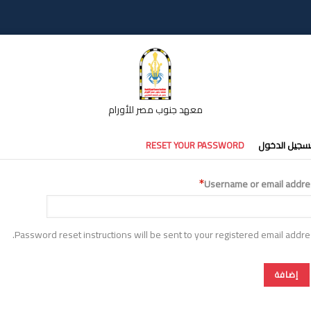
معهد جنوب مصر للأورام
تبويبات
سجيل الدخول
RESET YOUR PASSWORD
أساسية
Username or email addre
Password reset instructions will be sent to your registered email addre