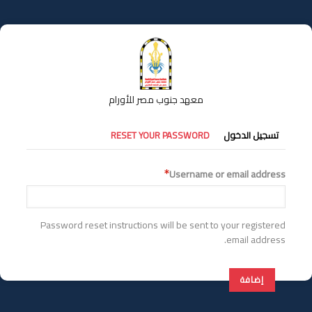
تجاوز
إلى
المحتوى
الرئيسي
معهد جنوب مصر للأورام
التبويبات
تسجيل الدخول
RESET YOUR PASSWORD
الأساسية
Username or email address
Password reset instructions will be sent to your registered
email address.