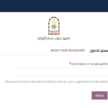
معهد جنوب مصر للأورام
تبويبات
سجيل الدخول
RESET YOUR PASSWORD
أساسية
Username or email addre
Password reset instructions will be sent to your registered email addre