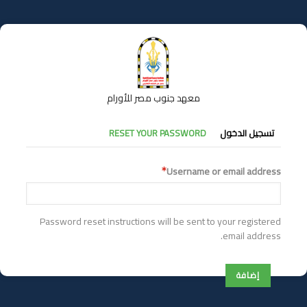
تجاوز
إلى
المحتوى
الرئيسي
معهد جنوب مصر للأورام
التبويبات
تسجيل الدخول
RESET YOUR PASSWORD
الأساسية
Username or email address
Password reset instructions will be sent to your registered
email address.