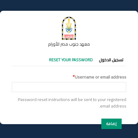
تجاوز
إلى
المحتوى
الرئيسي
معهد جنوب مصر للأورام
التبويبات
تسجيل الدخول
RESET YOUR PASSWORD
الأساسية
Username or email address
Password reset instructions will be sent to your registered
email address.