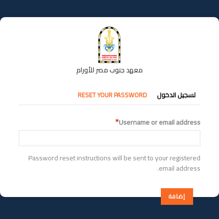
تجاوز
إلى
المحتوى
الرئيسي
معهد جنوب مصر للأورام
التبويبات
تسجيل الدخول
RESET YOUR PASSWORD
الأساسية
Username or email address
Password reset instructions will be sent to your registered
email address.