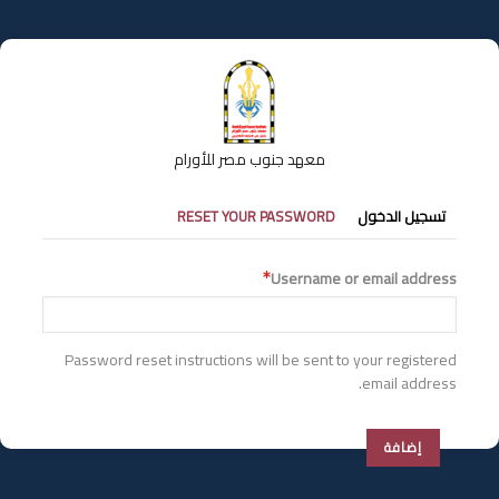
تجاوز
إلى
المحتوى
الرئيسي
معهد جنوب مصر للأورام
التبويبات
تسجيل الدخول
RESET YOUR PASSWORD
الأساسية
Username or email address
Password reset instructions will be sent to your registered
email address.