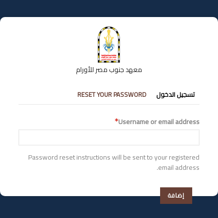
تجاوز
إلى
المحتوى
الرئيسي
معهد جنوب مصر للأورام
التبويبات
تسجيل الدخول
RESET YOUR PASSWORD
الأساسية
Username or email address
Password reset instructions will be sent to your registered
email address.