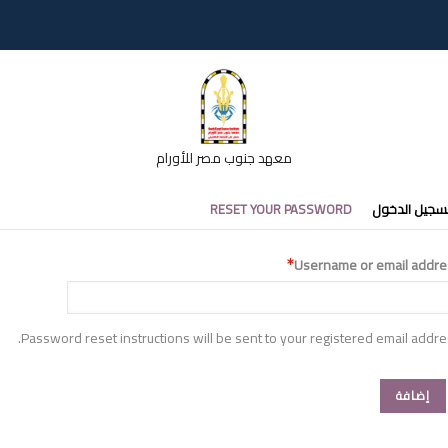
معهد جنوب مصر للأورام
تبويبات
سجيل الدخول
RESET YOUR PASSWORD
أساسية
Username or email addre
Password reset instructions will be sent to your registered email addre