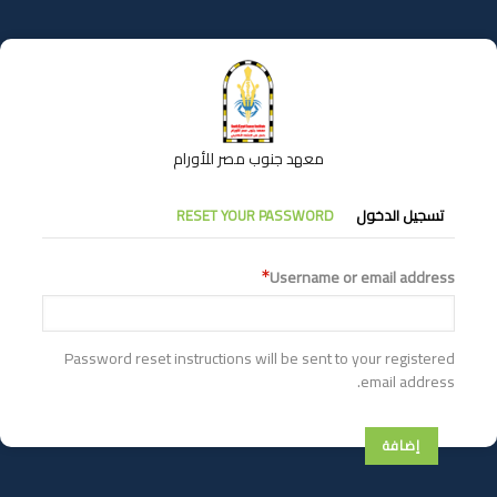
تجاوز
إلى
المحتوى
الرئيسي
معهد جنوب مصر للأورام
التبويبات
تسجيل الدخول
RESET YOUR PASSWORD
الأساسية
Username or email address
Password reset instructions will be sent to your registered
email address.