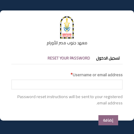
تجاوز
إلى
المحتوى
الرئيسي
معهد جنوب مصر للأورام
التبويبات
تسجيل الدخول
RESET YOUR PASSWORD
الأساسية
Username or email address
Password reset instructions will be sent to your registered
email address.