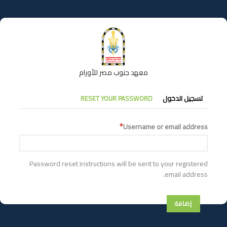
تجاوز
إلى
المحتوى
الرئيسي
معهد جنوب مصر للأورام
التبويبات
تسجيل الدخول
RESET YOUR PASSWORD
الأساسية
Username or email address
Password reset instructions will be sent to your registered
email address.