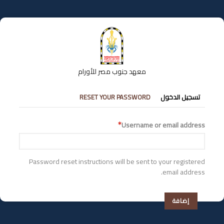
تجاوز
إلى
المحتوى
الرئيسي
معهد جنوب مصر للأورام
التبويبات
تسجيل الدخول
RESET YOUR PASSWORD
الأساسية
Username or email address
Password reset instructions will be sent to your registered
email address.