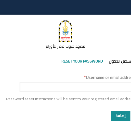
معهد جنوب مصر للأورام
تبويبات
سجيل الدخول
RESET YOUR PASSWORD
أساسية
Username or email addre
Password reset instructions will be sent to your registered email addre