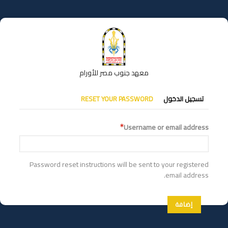
تجاوز
إلى
المحتوى
الرئيسي
معهد جنوب مصر للأورام
التبويبات
تسجيل الدخول
RESET YOUR PASSWORD
الأساسية
Username or email address
Password reset instructions will be sent to your registered
email address.