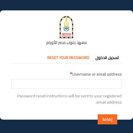
تجاوز
إلى
المحتوى
الرئيسي
معهد جنوب مصر للأورام
التبويبات
تسجيل الدخول
RESET YOUR PASSWORD
الأساسية
Username or email address
Password reset instructions will be sent to your registered
email address.