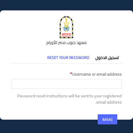
تجاوز
إلى
المحتوى
الرئيسي
معهد جنوب مصر للأورام
التبويبات
تسجيل الدخول
RESET YOUR PASSWORD
الأساسية
Username or email address
Password reset instructions will be sent to your registered
email address.