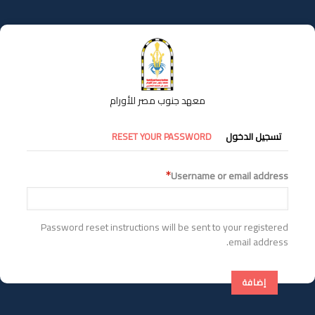
تجاوز
إلى
المحتوى
الرئيسي
معهد جنوب مصر للأورام
التبويبات
تسجيل الدخول
RESET YOUR PASSWORD
الأساسية
Username or email address
Password reset instructions will be sent to your registered
email address.