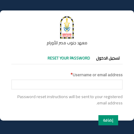
تجاوز
إلى
المحتوى
الرئيسي
معهد جنوب مصر للأورام
التبويبات
تسجيل الدخول
RESET YOUR PASSWORD
الأساسية
Username or email address
Password reset instructions will be sent to your registered
email address.