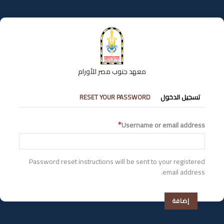
تجاوز
إلى
المحتوى
الرئيسي
معهد جنوب مصر للأورام
التبويبات
تسجيل الدخول
RESET YOUR PASSWORD
الأساسية
Username or email address
Password reset instructions will be sent to your registered
email address.