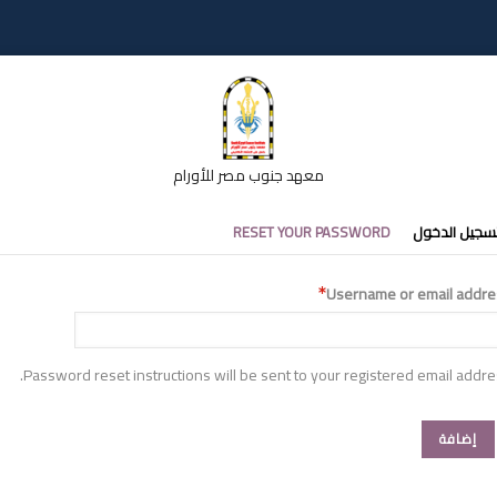
معهد جنوب مصر للأورام
تبويبات
سجيل الدخول
RESET YOUR PASSWORD
أساسية
Username or email addre
Password reset instructions will be sent to your registered email addre