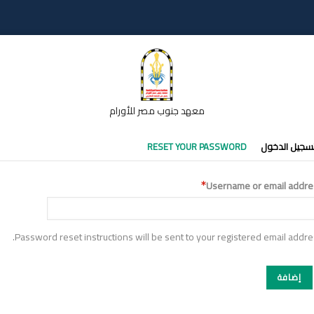
معهد جنوب مصر للأورام
تبويبات
سجيل الدخول
RESET YOUR PASSWORD
أساسية
Username or email addre
Password reset instructions will be sent to your registered email addre