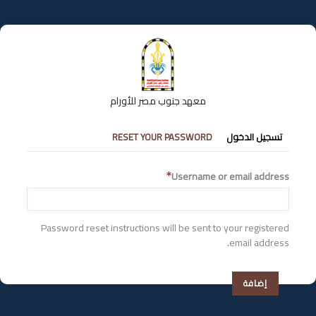
تجاوز
إلى
المحتوى
الرئيسي
معهد جنوب مصر للأورام
التبويبات
تسجيل الدخول
RESET YOUR PASSWORD
الأساسية
Username or email address
Password reset instructions will be sent to your registered
email address.