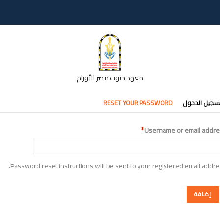
معهد جنوب مصر للأورام
تبويبات
سجيل الدخول
RESET YOUR PASSWORD
أساسية
Username or email addre
Password reset instructions will be sent to your registered email addre