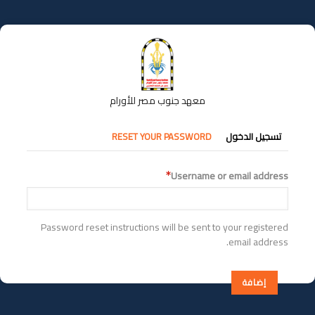
تجاوز
إلى
المحتوى
الرئيسي
معهد جنوب مصر للأورام
التبويبات
تسجيل الدخول
RESET YOUR PASSWORD
الأساسية
Username or email address
Password reset instructions will be sent to your registered
email address.