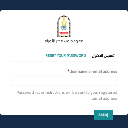
تجاوز
إلى
المحتوى
الرئيسي
معهد جنوب مصر للأورام
التبويبات
تسجيل الدخول
RESET YOUR PASSWORD
الأساسية
Username or email address
Password reset instructions will be sent to your registered
email address.