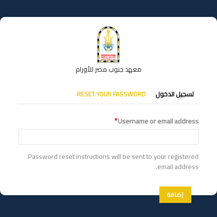
تجاوز
إلى
المحتوى
الرئيسي
معهد جنوب مصر للأورام
التبويبات
تسجيل الدخول
RESET YOUR PASSWORD
الأساسية
Username or email address
Password reset instructions will be sent to your registered
email address.