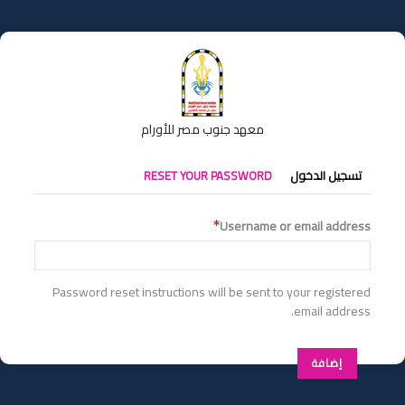
تجاوز
إلى
المحتوى
الرئيسي
معهد جنوب مصر للأورام
التبويبات
تسجيل الدخول
RESET YOUR PASSWORD
الأساسية
Username or email address
Password reset instructions will be sent to your registered
email address.